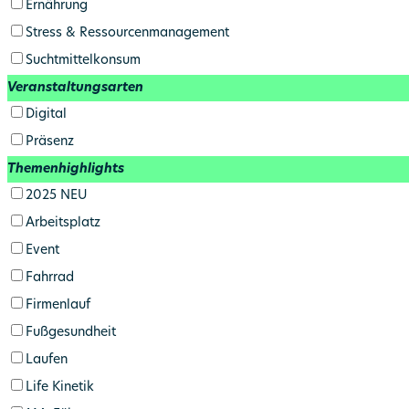
Ernährung
Stress & Ressourcen­management
Suchtmittel­konsum
Veranstaltungsarten
Digital
Präsenz
Themenhighlights
2025 NEU
Arbeitsplatz
Event
Fahrrad
Firmenlauf
Fuß­gesundheit
Laufen
Life Kinetik